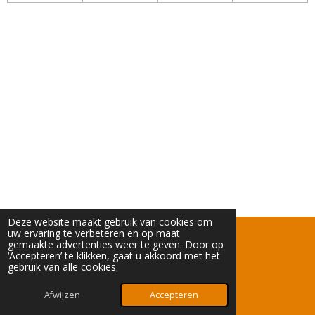
Deze website maakt gebruik van cookies om
uw ervaring te verbeteren en op maat
KVK: 82883033
gemaakte advertenties weer te geven. Door op
‘Accepteren’ te klikken, gaat u akkoord met het
BTWnummer: NL003753791B84
gebruik van alle cookies.
© 2024 - 2026 TCGGeert
Afwijzen
Accepteren
Powered by
JouwWeb