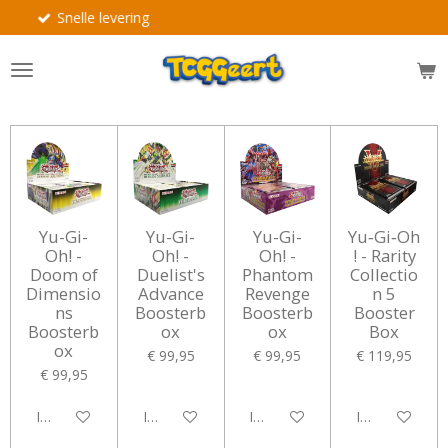
ring
Groot assor
Ga
direct
naar
de
hoofdinhoud
Yu-Gi-
Yu-Gi-
Yu-Gi-
Yu‑Gi‑Oh
Oh! -
Oh! -
Oh! -
! - Rarity
Doom of
Duelist's
Phantom
Collectio
Dimensio
Advance
Revenge
n 5
ns
Boosterb
Boosterb
Booster
Boosterb
ox
ox
Box
ox
€ 99,95
€ 99,95
€ 119,95
€ 99,95
In winkelwagen
In winkelwagen
In winkelwagen
In winkelwag