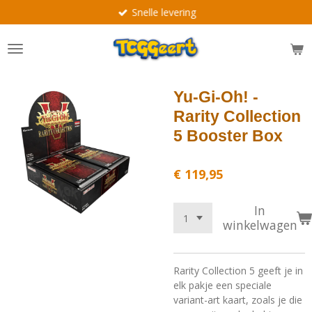
Snelle levering
Ga
direct
naar
de
hoofdinhoud
Yu‑Gi‑Oh! -
Rarity Collection
5 Booster Box
€ 119,95
In
winkelwagen
Rarity Collection 5 geeft je in
elk pakje een speciale
variant-art kaart, zoals je die