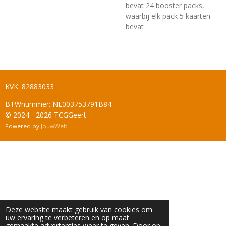
bevat 24 booster packs,
waarbij elk pack 5 kaarten
bevat
KVK: 82883033
BTWnummer: NL003753791B84
© 2024 - 2026 TCGGeert
Powered by
JouwWeb
Deze website maakt gebruik van cookies om
uw ervaring te verbeteren en op maat
gemaakte advertenties weer te geven. Door op