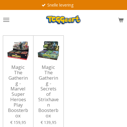
Snelle levering
Ga
direct
naar
de
hoofdinhoud
Magic
Magic
The
The
Gatherin
Gatherin
g -
g -
Marvel
Secrets
Super
of
Heroes
Strixhave
Play
n
Boosterb
Boosterb
ox
ox
€ 159,95
€ 139,95