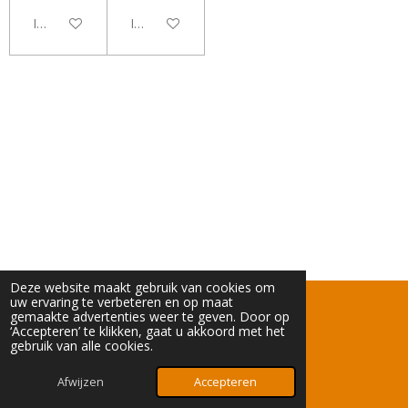
In winkelwagen
In winkelwagen
Deze website maakt gebruik van cookies om
uw ervaring te verbeteren en op maat
KVK: 82883033
gemaakte advertenties weer te geven. Door op
‘Accepteren’ te klikken, gaat u akkoord met het
BTWnummer: NL003753791B84
gebruik van alle cookies.
© 2024 - 2026 TCGGeert
Afwijzen
Accepteren
Powered by
JouwWeb