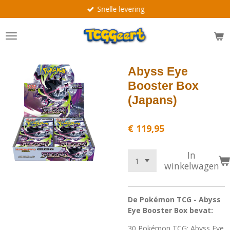
Snelle levering
Ga
direct
naar
de
hoofdinhoud
Abyss Eye
Booster Box
(Japans)
€ 119,95
In
winkelwagen
De Pokémon TCG - Abyss
Eye Booster Box bevat:
30 Pokémon TCG: Abyss Eye