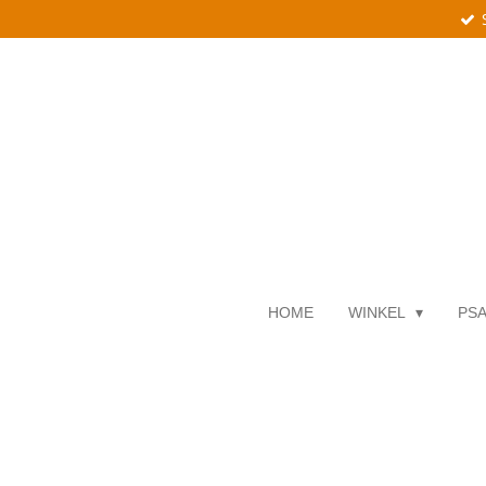
Ga
direct
naar
de
hoofdinhoud
HOME
WINKEL
PSA