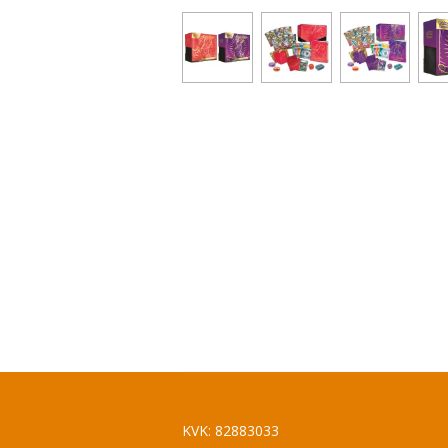
KVK: 82883033