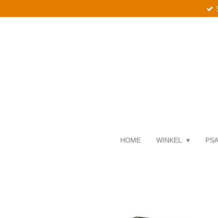
Ga
direct
naar
de
hoofdinhoud
HOME
WINKEL
PSA