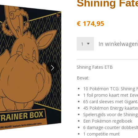
Shining Fat
€ 174,95
In winkelwagen
Shining Fates ETB
Bevat:
10 Pokémon TCG: Shining F
1 foil promo kaart met Ee
65 card sleeves met Gigan
45 Pokémon Energy kaarte
Spelersgids voor de Shining
Een Pokémon regelboek
6 damage-counter dobbesl
1 competitie munt