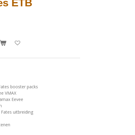
es ETB
ates booster packs
vee VMAX
tamax Eevee
n
 Fates uitbreiding
tenen