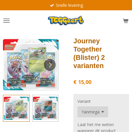
Snelle levering
Ga
direct
naar
de
hoofdinhoud
Journey
Together
(Blister) 2
varianten
€ 15,00
Variant
Laat het me weten
wanneer dit product