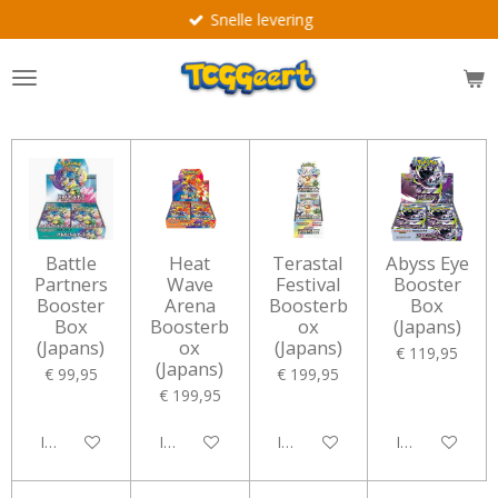
Snelle levering
Ga
direct
naar
de
hoofdinhoud
Battle
Heat
Terastal
Abyss Eye
Partners
Wave
Festival
Booster
Booster
Arena
Boosterb
Box
Box
Boosterb
ox
(Japans)
(Japans)
ox
(Japans)
€ 119,95
(Japans)
€ 99,95
€ 199,95
€ 199,95
In winkelwagen
In winkelwagen
In winkelwagen
In winkelwag