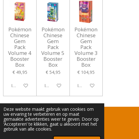
Pokémon
Pokémon
Pokémon
Chinese
Chinese
Chinese
Gem
Gem
Gem
Pack
Pack
Pack
Volume 4
Volume 5
Volume 3
Booster
Booster
Booster
Box
Box
Box
€ 49,95
€ 54,95
€ 104,95
In winkelwagen
In winkelwagen
In winkelwagen
Deze website maakt gebruik van cookies om
uw ervaring te verbeteren en op maat
KVK: 82883033
gemaakte advertenties weer te geven. Door op
‘Accepteren’ te klikken, gaat u akkoord met het
BTWnummer: NL003753791B84
gebruik van alle cookies.
© 2024 - 2026 TCGGeert