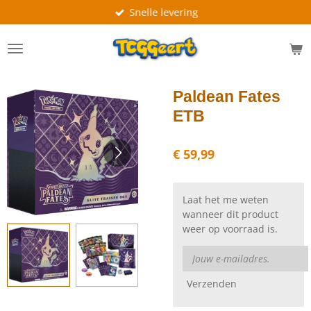
Snelle levering
Ga
direct
naar
de
hoofdinhoud
Paldean Fates
ETB
€ 59,99
Laat het me weten
wanneer dit product
weer op voorraad is.
Verzenden